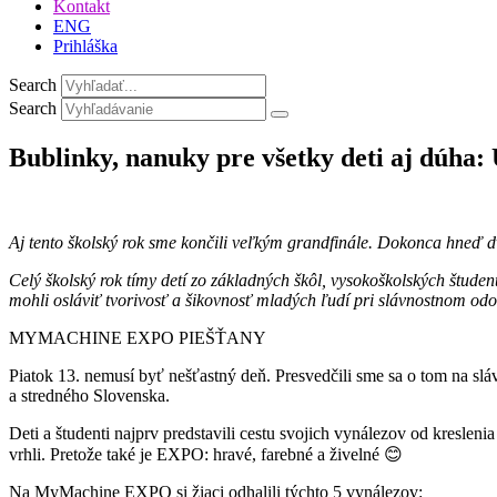
Kontakt
ENG
Prihláška
Search
Search
Bublinky, nanuky pre všetky deti aj dúha
Aj tento školský rok sme končili veľkým grandfinále. Dokonca hneď 
Celý školský rok tímy detí zo základných škôl, vysokoškolských štude
mohli osláviť tvorivosť a šikovnosť mladých ľudí pri slávnostnom od
MYMACHINE EXPO PIEŠŤANY
Piatok 13. nemusí byť nešťastný deň. Presvedčili sme sa o tom na 
a stredného Slovenska.
Deti a študenti najprv predstavili cestu svojich vynálezov od kresle
vrhli. Pretože také je EXPO: hravé, farebné a živelné 😊
Na MyMachine EXPO si žiaci odhalili týchto 5 vynálezov: