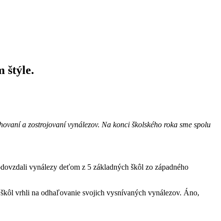
 štýle.
rhovaní a zostrojovaní vynálezov. Na konci školského roka sme spolu
odovzdali vynálezy deťom z 5 základných škôl zo západného
h škôl vrhli na odhaľovanie svojich vysnívaných vynálezov. Áno,