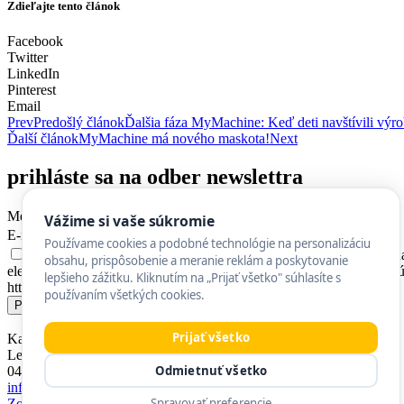
Zdieľajte tento článok
Facebook
Twitter
LinkedIn
Pinterest
Email
Prev
Predošlý článok
Ďalšia fáza MyMachine: Keď deti navštívili výro
Ďalší článok
MyMachine má nového maskota!
Next
prihláste sa na odber newslettra
Meno
Vážime si vaše súkromie
E-mail
Používame cookies a podobné technológie na personalizáciu
Súhlasím so spracovaním mojich kontaktných osobných údajov na 
obsahu, prispôsobenie a meranie reklám a poskytovanie
elektronických komunikáciách v znení neskorších predpisov. Tento s
lepšieho zážitku. Kliknutím na „Prijať všetko" súhlasíte s
https://mymachine.sk/ochrana-sukromia/.
používaním všetkých cookies.
Prihlásiť
Prijať všetko
Karpatská nadácia
Letná 27
Odmietnuť všetko
040 01 Košice
info@mymachine.sk
Spravovať preferencie
Zobraziť v mapách Google