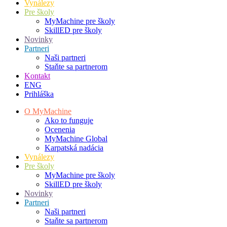
Vynálezy
Pre školy
MyMachine pre školy
SkillED pre školy
Novinky
Partneri
Naši partneri
Staňte sa partnerom
Kontakt
ENG
Prihláška
O MyMachine
Ako to funguje
Ocenenia
MyMachine Global
Karpatská nadácia
Vynálezy
Pre školy
MyMachine pre školy
SkillED pre školy
Novinky
Partneri
Naši partneri
Staňte sa partnerom