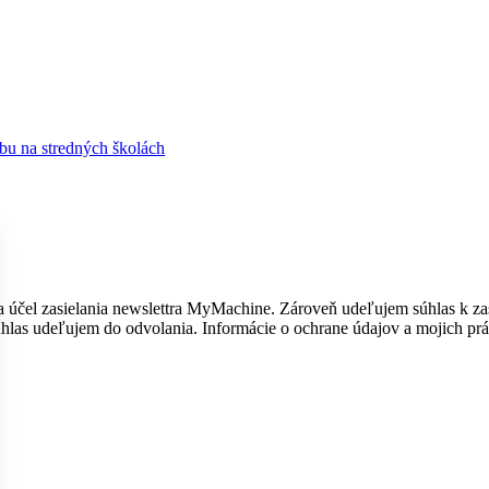
bu na stredných školách
účel zasielania newslettra MyMachine. Zároveň udeľujem súhlas k zasi
úhlas udeľujem do odvolania. Informácie o ochrane údajov a mojich pr