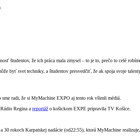
h
osť študentov, že ich práca mala zmysel – to je to, prečo to celé robím
e byť svet techniky, a študentov presvedčiť, že ak spoja svoje talenty,
o sme radi, že si MyMachine EXPO aj tento rok všimli médiá.
 Rádio Regina a
reportáž
o košickom EXPE pripravila TV Košice.
 a 30 rokoch Karpatskej nadácie (od22:55), ktorá MyMachine realizuje