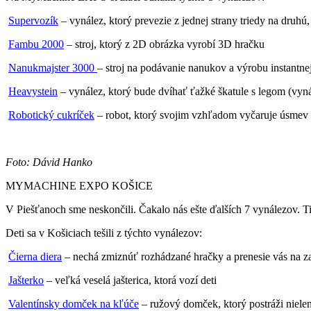
Supervozík
– vynález, ktorý prevezie z jednej strany triedy na druhú,
Fambu 2000
– stroj, ktorý z 2D obrázka vyrobí 3D hračku
Nanukmajster 3000
– stroj na podávanie nanukov a výrobu instantnej
Heavystein
– vynález, ktorý bude dvíhať ťažké škatule s legom (vy
Robotický cukríček
– robot, ktorý svojim vzhľadom vyčaruje úsmev 
Foto: Dávid Hanko
MYMACHINE EXPO KOŠICE
V Piešťanoch sme neskončili. Čakalo nás ešte ďalších 7 vynálezov. T
Deti sa v Košiciach tešili z týchto vynálezov:
Čierna diera
– nechá zmiznúť rozhádzané hračky a prenesie vás na z
Jašterko
– veľká veselá jašterica, ktorá vozí deti
Valentínsky domček na kľúče
– ružový domček, ktorý postráži niele