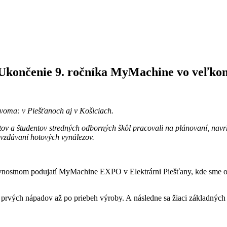
: Ukončenie 9. ročníka MyMachine vo veľkom
dvoma: v Piešťanoch aj v Košiciach.
ntov a študentov stredných odborných škôl pracovali na plánovaní, nav
ovzdávaní hotových vynálezov.
slávnostnom podujatí MyMachine EXPO v Elektrárni Piešťany, kde sme 
nia prvých nápadov až po priebeh výroby. A následne sa žiaci základnýc