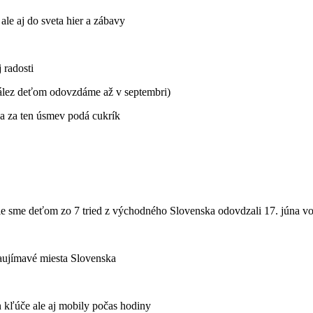
 ale aj do sveta hier a zábavy
 radosti
nález deťom odovzdáme až v septembri)
a za ten úsmev podá cukrík
ie sme deťom zo 7 tried z východného Slovenska odovdzali 17. júna vo 
aujímavé miesta Slovenska
n kľúče ale aj mobily počas hodiny