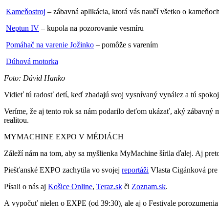
Kameňostroj
– zábavná aplikácia, ktorá vás naučí všetko o kameňoc
Neptun IV
– kupola na pozorovanie vesmíru
Pomáhač na varenie Jožinko
– pomôže s varením
Dúhová motorka
Foto: Dávid Hanko
Vidieť tú radosť detí, keď zbadajú svoj vysnívaný vynález a tú spokojn
Veríme, že aj tento rok sa nám podarilo deťom ukázať, aký zábavný môž
realitou.
MYMACHINE EXPO V MÉDIÁCH
Záleží nám na tom, aby sa myšlienka MyMachine šírila ďalej. Aj pret
Piešťanské EXPO zachytila vo svojej
reportáži
Vlasta Cigánková pre
Písali o nás aj
Košice Online
,
Teraz.sk
či
Zoznam.sk
.
A vypočuť nielen o EXPE (od 39:30), ale aj o Festivale porozumenia