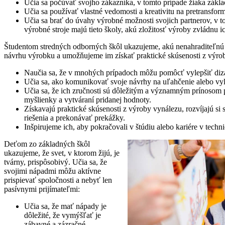
Učia sa počúvať svojho zákazníka, v tomto prípade žiaka zák
Učia sa používať vlastné vedomosti a kreativitu na pretransfo
Učia sa brať do úvahy výrobné možnosti svojich partnerov, v t
výrobné stroje majú tieto školy, akú zložitosť výroby zvládnu ic
Študentom stredných odborných škôl ukazujeme, akú nenahraditeľnú
návrhu výrobku a umožňujeme im získať praktické skúsenosti z výrob
Naučia sa, že v mnohých prípadoch môžu pomôcť vylepšiť diza
Učia sa, ako komunikovať svoje návrhy na uľahčenie alebo vyl
Učia sa, že ich zručnosti sú dôležitým a významným prínosom pr
myšlienky a vytváraní pridanej hodnoty.
Získavajú praktické skúsenosti z výroby vynálezu, rozvíjajú s
riešenia a prekonávať prekážky.
Inšpirujeme ich, aby pokračovali v štúdiu alebo kariére v tech
Deťom zo základných škôl
ukazujeme, že svet, v ktorom žijú, je
tvárny, prispôsobivý. Učia sa, že
svojimi nápadmi môžu aktívne
prispievať spoločnosti a nebyť len
pasívnymi prijímateľmi:
Učia sa, že mať nápady je
dôležité, že vymýšľať je
zábavné a zázračné.