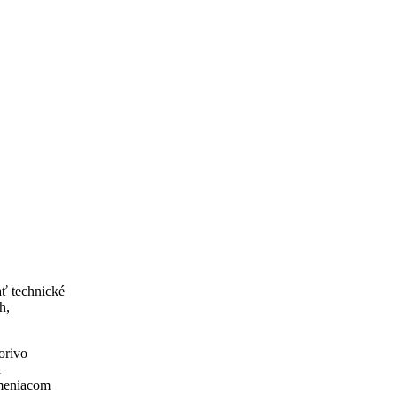
ť technické
h,
orivo
a
 meniacom