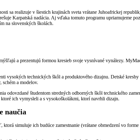
 sa realizuje v šiestich krajinách sveta vrátane Juhoafrickej republik
trešuje Karpatská nadácia. Aj vďaka tomuto programu upriamujeme po
ím na slovenských školách.
mýšľajú a prezentujú formou kresieb svoje vysnívané vynálezy. MyMac
denti vysokých technických škôl a produktového dizajnu. Detské kresby
v, schém a modelov.
šenia odovzdané študentom stredných odborných škôl technického zamer
ktoré ich vymysleli a s vysokoškolákmi, ktorí navrhli dizajn.
e naučia
sť, ktorá simuluje ich budúce zamestnanie (vrátane obmedzení vo forme