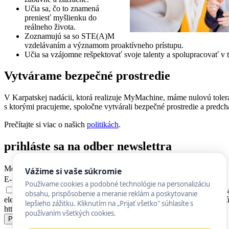
Učia sa, čo to znamená
preniesť myšlienku do
reálneho života.
Zoznamujú sa so STE(A)M
vzdelávaním a významom proaktívneho prístupu.
Učia sa vzájomne rešpektovať svoje talenty a spolupracovať v 
Vytvárame bezpečné prostredie
V Karpatskej nadácii, ktorá realizuje MyMachine, máme nulovú tolera
s ktorými pracujeme, spoločne vytvárali bezpečné prostredie a predc
Prečítajte si viac o našich
politikách
.
prihláste sa na odber newslettra
Meno
Vážime si vaše súkromie
E-mail
Používame cookies a podobné technológie na personalizáciu
Súhlasím so spracovaním mojich kontaktných osobných údajov na 
obsahu, prispôsobenie a meranie reklám a poskytovanie
elektronických komunikáciách v znení neskorších predpisov. Tento s
lepšieho zážitku. Kliknutím na „Prijať všetko" súhlasíte s
https://mymachine.sk/ochrana-sukromia/.
používaním všetkých cookies.
Prihlásiť