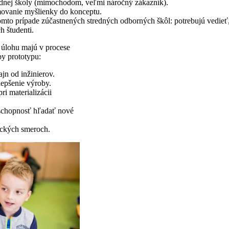
ladnej školy (mimochodom, veľmi náročný zákazník).
rmovanie myšlienky do konceptu.
omto prípade zúčastnených stredných odborných škôl: potrebujú vedieť
h študenti.
 úlohu majú v procese
y prototypu:
jn od inžinierov.
epšenie výroby.
i materializácii
i schopnosť hľadať nové
nických smeroch.