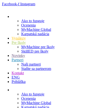
Preskočiť
Facebook-f
Instagram
na
obsah
O MyMachine
Ako to funguje
Ocenenia
MyMachine Global
Karpatská nadácia
Vynálezy
Pre školy
MyMachine pre školy
SkillED pre školy
Novinky
Partneri
Naši partneri
Staňte sa partnerom
Kontakt
ENG
Prihláška
O MyMachine
Ako to funguje
Ocenenia
MyMachine Global
Karpatská nadácia