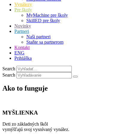
Vynálezy
Pre školy
MyMachine pre školy
SkillED pre školy
Novinky
Partneri
Naši partneri
Staňte sa partnerom
Kontakt
ENG
Prihláška
Search
Search
Ako to funguje
MYŠLIENKA
Deti zo základných škôl
vymýšľajú svoj vysnívaný vynález.