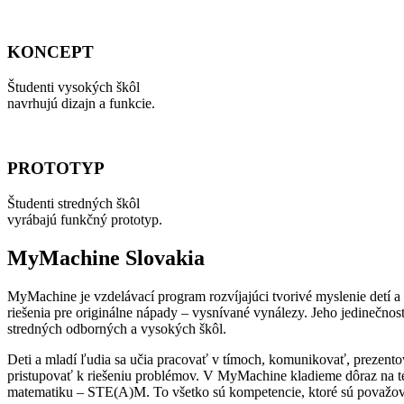
KONCEPT
Študenti vysokých škôl
navrhujú dizajn a funkcie.
PROTOTYP
Študenti stredných škôl
vyrábajú funkčný prototyp.
MyMachine Slovakia
MyMachine je vzdelávací program rozvíjajúci tvorivé myslenie det
riešenia pre originálne nápady – vysnívané vynálezy. Jeho jedinečnos
stredných odborných a vysokých škôl.
Deti a mladí ľudia sa učia pracovať v tímoch, komunikovať, prezentov
pristupovať k riešeniu problémov. V MyMachine kladieme dôraz na te
matematiku – STE(A)M. To všetko sú kompetencie, ktoré sú považov