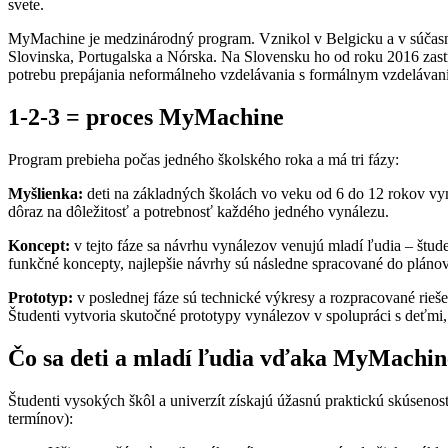
svete.
MyMachine je medzinárodný program. Vznikol v Belgicku a v súčasnosti
Slovinska, Portugalska a Nórska. Na Slovensku ho od roku 2016 zas
potrebu prepájania neformálneho vzdelávania s formálnym vzdelávan
1-2-3 = proces MyMachine
Program prebieha počas jedného školského roka a má tri fázy:
Myšlienka:
deti na základných školách vo veku od 6 do 12 rokov vy
dôraz na dôležitosť a potrebnosť každého jedného vynálezu.
Koncept:
v tejto fáze sa návrhu vynálezov venujú mladí ľudia – štu
funkčné koncepty, najlepšie návrhy sú následne spracované do pláno
Prototyp:
v poslednej fáze sú technické výkresy a rozpracované rie
Študenti vytvoria skutočné prototypy vynálezov v spolupráci s deťmi, 
Čo sa deti a mladí ľudia vďaka MyMachin
Študenti vysokých škôl a univerzít získajú úžasnú praktickú skúseno
termínov):