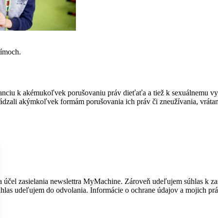
tímoch.
nciu k akémukoľvek porušovaniu práv dieťaťa a tiež k sexuálnemu vyko
hádzali akýmkoľvek formám porušovania ich práv či zneužívania, vráta
účel zasielania newslettra MyMachine. Zároveň udeľujem súhlas k zasi
úhlas udeľujem do odvolania. Informácie o ochrane údajov a mojich pr