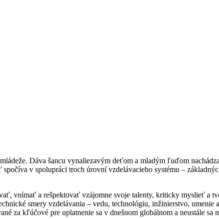
í a mládeže. Dáva šancu vynaliezavým deťom a mladým ľuďom nachádza
ť spočíva v spolupráci troch úrovní vzdelávacieho systému – základnýc
ať, vnímať a rešpektovať vzájomne svoje talenty, kriticky myslieť a tv
chnické smery vzdelávania – vedu, technológiu, inžinierstvo, umenie 
ané za kľúčové pre uplatnenie sa v dnešnom globálnom a neustále sa