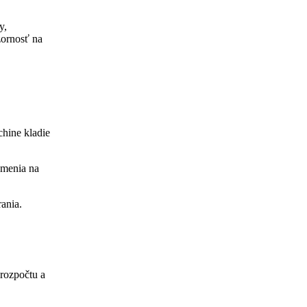
y,
zornosť na
hine kladie
 menia na
ania.
 rozpočtu a