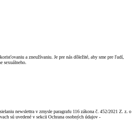
risťovaniu a zneužívaniu. Je pre nás dôležité, aby sme pre ľudí,
ne sexuálneho.
elaniu newslettra v zmysle paragrafu 116 zákona č. 452/2021 Z. z. o
ávach sú uvedené v sekcii Ochrana osobných údajov -