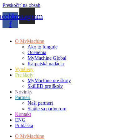
Preskočiť na obsah
acebook-
Instagram
f
O MyMachine
Ako to funguje
Ocenenia
MyMachine Global
Karpatská nadácia
Vynálezy
Pre školy
MyMachine pre školy
SkillED pre školy
Novinky
Partneri
Naši partneri
Staňte sa partnerom
Kontakt
ENG
Prihláška
O MyMachine