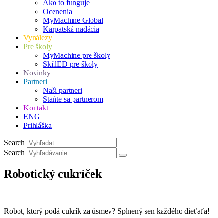
Ako to funguje
Ocenenia
MyMachine Global
Karpatská nadácia
Vynálezy
Pre školy
MyMachine pre školy
SkillED pre školy
Novinky
Partneri
Naši partneri
Staňte sa partnerom
Kontakt
ENG
Prihláška
Search
Search
Robotický cukríček
Robot, ktorý podá cukrík za úsmev? Splnený sen každého dieťaťa!