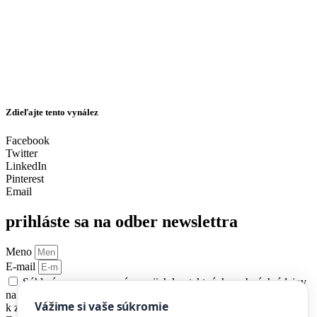
Zdieľajte tento vynález
Facebook
Twitter
LinkedIn
Pinterest
Email
prihláste sa na odber newslettra
Meno
E-mail
Súhlasím so spracovaním mojich kontaktných osobných údajov
na účel zasielania newslettra MyMachine. Zároveň udeľujem súhlas
Vážime si vaše súkromie
k zasielaniu newslettra v zmysle paragrafu 116 zákona č. 452/2021