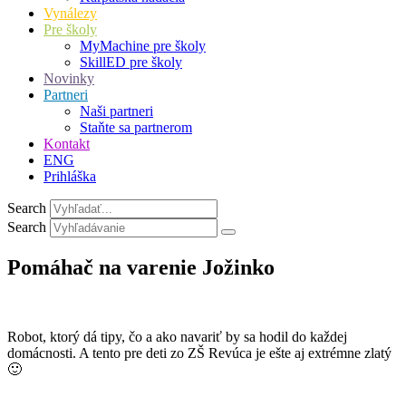
Vynálezy
Pre školy
MyMachine pre školy
SkillED pre školy
Novinky
Partneri
Naši partneri
Staňte sa partnerom
Kontakt
ENG
Prihláška
Search
Search
Pomáhač na varenie Jožinko
Robot, ktorý dá tipy, čo a ako navariť by sa hodil do každej
domácnosti. A tento pre deti zo ZŠ Revúca je ešte aj extrémne zlatý
🙂