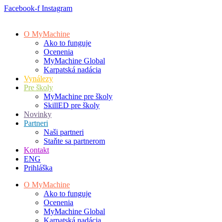
Preskočiť
Facebook-f
Instagram
na
obsah
O MyMachine
Ako to funguje
Ocenenia
MyMachine Global
Karpatská nadácia
Vynálezy
Pre školy
MyMachine pre školy
SkillED pre školy
Novinky
Partneri
Naši partneri
Staňte sa partnerom
Kontakt
ENG
Prihláška
O MyMachine
Ako to funguje
Ocenenia
MyMachine Global
Karpatská nadácia