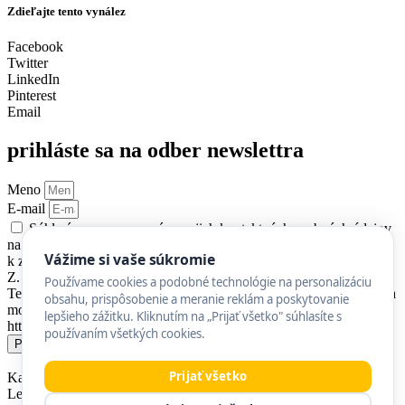
Zdieľajte tento vynález
Facebook
Twitter
LinkedIn
Pinterest
Email
prihláste sa na odber newslettra
Meno
E-mail
Súhlasím so spracovaním mojich kontaktných osobných údajov
na účel zasielania newslettra MyMachine. Zároveň udeľujem súhlas
Vážime si vaše súkromie
k zasielaniu newslettra v zmysle paragrafu 116 zákona č. 452/2021
Z. z. o elektronických komunikáciách v znení neskorších predpisov.
Používame cookies a podobné technológie na personalizáciu
Tento súhlas udeľujem do odvolania. Informácie o ochrane údajov a
obsahu, prispôsobenie a meranie reklám a poskytovanie
mojich právach sú uvedené v sekcii Ochrana osobných údajov -
lepšieho zážitku. Kliknutím na „Prijať všetko" súhlasíte s
https://mymachine.sk/ochrana-sukromia/.
používaním všetkých cookies.
Prihlásiť
Prijať všetko
Karpatská nadácia
Letná 27