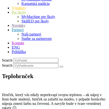
Karpatská nadácia
Vynálezy
Pre školy
MyMachine pre školy
SkillED pre školy
Novinky
Partneri
Naši partneri
Staňte sa partnerom
Kontakt
ENG
Prihláška
Search
Search
Teplohrnček
Hrnček, ktorý vás nikdy neprekvapí svojou teplotou – ak nápoj v
ňom bude studený, hrnček sa zafarbí na modro, v prípade horúceho
nápoja zmení farbu na červenú. A navyše bude v tvare vesmírnej
rakety 🙂