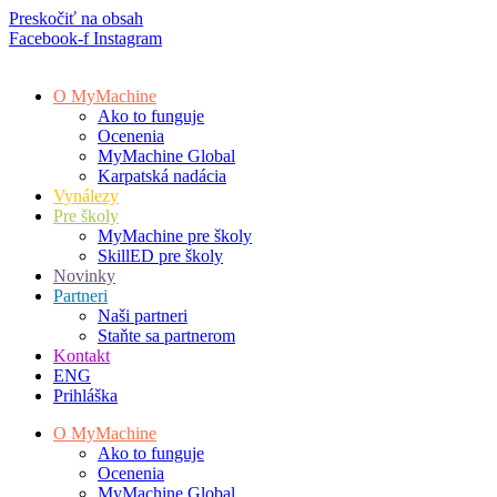
Preskočiť na obsah
Facebook-f
Instagram
O MyMachine
Ako to funguje
Ocenenia
MyMachine Global
Karpatská nadácia
Vynálezy
Pre školy
MyMachine pre školy
SkillED pre školy
Novinky
Partneri
Naši partneri
Staňte sa partnerom
Kontakt
ENG
Prihláška
O MyMachine
Ako to funguje
Ocenenia
MyMachine Global