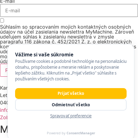
E-mail
Súhlasím so spracovaním mojich kontaktných osobných
údajov na účel zasielania newslettra MyMachine. Zároveň
udeľujem súhlas k zasielaniu newslettra v zmysle
paragrafu 116 zákona č. 452/2021 Z. z. o elektronických
komunikáciách v znení neskorších predpisov. Tento súhlas
udeľujem do odvolania. Informácie o ochrane údajov a
Vážime si vaše súkromie
mojich právach sú uvedené v sekcii Ochrana osobných
údajov - https://mymachine.sk/ochrana-sukromia/.
Používame cookies a podobné technológie na personalizáciu
obsahu, prispôsobenie a meranie reklám a poskytovanie
Prihlásiť
lepšieho zážitku. Kliknutím na „Prijať všetko" súhlasíte s
používaním všetkých cookies.
Karpatská nadácia
Prijať všetko
Letná 27
040 01 Košice
Odmietnuť všetko
info@mymachine.sk
Spravovať preferencie
Zobraziť v mapách Google
MyMachine Slovakia © 2020
Powered by
ConsentManager