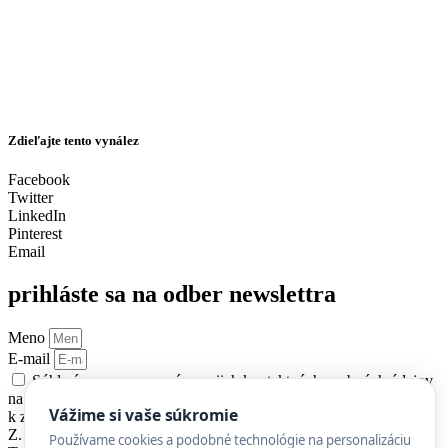
Zdieľajte tento vynález
Facebook
Twitter
LinkedIn
Pinterest
Email
prihláste sa na odber newslettra
Meno
E-mail
Súhlasím so spracovaním mojich kontaktných osobných údajov
na účel zasielania newslettra MyMachine. Zároveň udeľujem súhlas
Vážime si vaše súkromie
k zasielaniu newslettra v zmysle paragrafu 116 zákona č. 452/2021
Z. z. o elektronických komunikáciách v znení neskorších predpisov.
Používame cookies a podobné technológie na personalizáciu