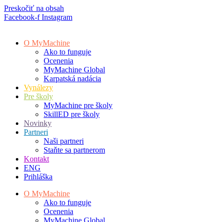
Preskočiť na obsah
Facebook-f
Instagram
O MyMachine
Ako to funguje
Ocenenia
MyMachine Global
Karpatská nadácia
Vynálezy
Pre školy
MyMachine pre školy
SkillED pre školy
Novinky
Partneri
Naši partneri
Staňte sa partnerom
Kontakt
ENG
Prihláška
O MyMachine
Ako to funguje
Ocenenia
MyMachine Global