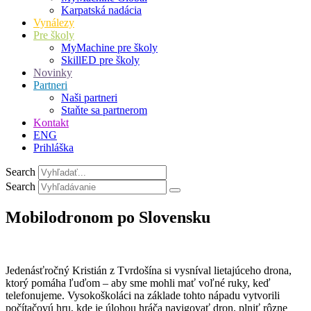
Karpatská nadácia
Vynálezy
Pre školy
MyMachine pre školy
SkillED pre školy
Novinky
Partneri
Naši partneri
Staňte sa partnerom
Kontakt
ENG
Prihláška
Search
Search
Mobilodronom po Slovensku
Jedenásťročný Kristián z Tvrdošína si vysníval lietajúceho drona,
ktorý pomáha ľuďom – aby sme mohli mať voľné ruky, keď
telefonujeme. Vysokoškoláci na základe tohto nápadu vytvorili
počítačovú hru, kde je úlohou hráča navigovať dron, plniť rôzne