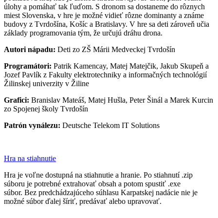
úlohy a pomáhať tak ľuďom. S dronom sa dostaneme do rôznych
miest Slovenska, v hre je možné vidieť rôzne dominanty a známe
budovy z Tvrdošína, Košíc a Bratislavy. V hre sa deti zároveň učia
základy programovania tým, že určujú dráhu drona.
Autori nápadu:
Deti zo ZŠ Márii Medveckej Tvrdošín
Programátori:
Patrik Kamencay, Matej Matejčik, Jakub Skupeň a
Jozef Pavlík z Fakulty elektrotechniky a informačných technológií
Žilinskej univerzity v Žiline
Grafici:
Branislav Mateáš, Matej Hušla, Peter Šinál a Marek Kurcin
zo Spojenej školy Tvrdošín
Patrón vynálezu:
Deutsche Telekom IT Solutions
Hra na stiahnutie
Hra je voľne dostupná na stiahnutie a hranie. Po stiahnutí .zip
súboru je potrebné extrahovať obsah a potom spustiť .exe
súbor. Bez predchádzajúceho súhlasu Karpatskej nadácie nie je
možné súbor ďalej šíriť, predávať alebo upravovať.