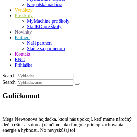
Karpatská nadácia
Vynálezy
Pre školy
MyMachine pre školy
SkillED pre školy
Novinky
Partneri
Naši partneri
Staňte sa partnerom
Kontakt
ENG
Prihláška
Search
Search
Guličkomat
Mega Newtonova hojdačka, ktorá nás upokojí, keď máme náročný
deň a ešte sa s ňou aj naučíme, ako funguje princíp zachovania
energie a hybnosti. No nevyskúšaj to!