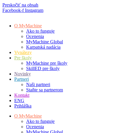
Preskočiť na obsah
Facebook-f
Instagram
O MyMachine
Ako to funguje
Ocenenia
MyMachine Global
Karpatská nadácia
Vynálezy
Pre školy
MyMachine pre školy
SkillED pre školy
Novinky
Partneri
Naši partneri
Staňte sa partnerom
Kontakt
ENG
Prihláška
O MyMachine
Ako to funguje
Ocenenia
MyMachine Global