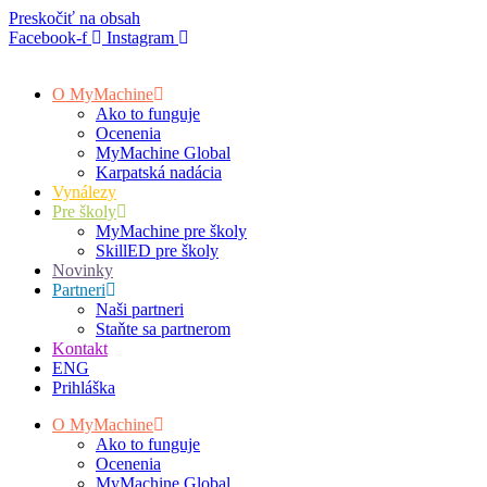
Preskočiť na obsah
Facebook-f
Instagram
O MyMachine
Ako to funguje
Ocenenia
MyMachine Global
Karpatská nadácia
Vynálezy
Pre školy
MyMachine pre školy
SkillED pre školy
Novinky
Partneri
Naši partneri
Staňte sa partnerom
Kontakt
ENG
Prihláška
O MyMachine
Ako to funguje
Ocenenia
MyMachine Global