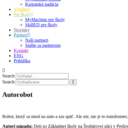
Karpatská nadácia
Vynálezy
Pre školy
MyMachine pre školy
SkillED pre školy
Novinky
Partneri
Naši partneri
Staňte sa partnerom
Kontakt
ENG
Prihláška
Search
Search
Autorobot
Robot, ktorý sa mení na auto a zas späť. Ale nie, nie je to transformer
Autori nápadu:
Deti zo Základnej školy na Šrobárovej ulici v Prešo