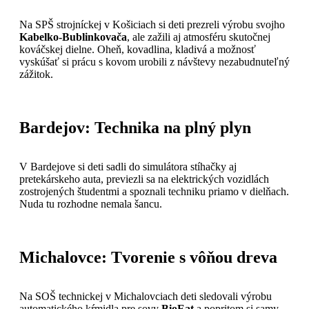
Na SPŠ strojníckej v Košiciach si deti prezreli výrobu svojho
Kabelko-Bublinkovača
, ale zažili aj atmosféru skutočnej
kováčskej dielne. Oheň, kovadlina, kladivá a možnosť
vyskúšať si prácu s kovom urobili z návštevy nezabudnuteľný
zážitok.
Bardejov: Technika na plný plyn
V Bardejove si deti sadli do simulátora stíhačky aj
pretekárskeho auta, previezli sa na elektrických vozidlách
zostrojených študentmi a spoznali techniku priamo v dielňach.
Nuda tu rozhodne nemala šancu.
Michalovce: Tvorenie s vôňou dreva
Na SOŠ technickej v Michalovciach deti sledovali výrobu
automatického kŕmidla pre sovy
BioEat
a popritom si samy