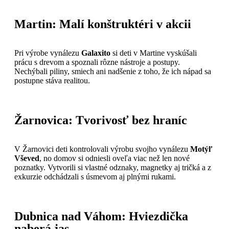
Martin: Malí konštruktéri v akcii
Pri výrobe vynálezu
Galaxito
si deti v Martine vyskúšali
prácu s drevom a spoznali rôzne nástroje a postupy.
Nechýbali piliny, smiech ani nadšenie z toho, že ich nápad sa
postupne stáva realitou.
Žarnovica: Tvorivosť bez hraníc
V Žarnovici deti kontrolovali výrobu svojho vynálezu
Motýľ
Vševed
, no domov si odniesli oveľa viac než len nové
poznatky. Vytvorili si vlastné odznaky, magnetky aj tričká a z
exkurzie odchádzali s úsmevom aj plnými rukami.
Dubnica nad Váhom: Hviezdička
naberá jas