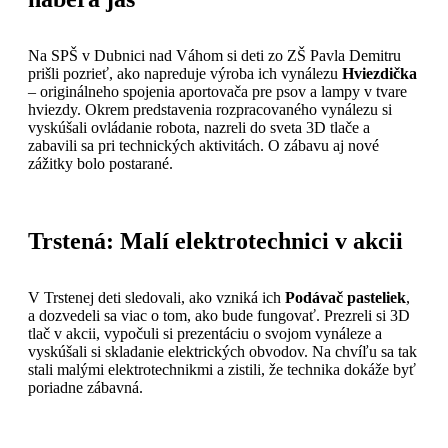
Na SPŠ v Dubnici nad Váhom si deti zo ZŠ Pavla Demitru
prišli pozrieť, ako napreduje výroba ich vynálezu
Hviezdička
– originálneho spojenia aportovača pre psov a lampy v tvare
hviezdy. Okrem predstavenia rozpracovaného vynálezu si
vyskúšali ovládanie robota, nazreli do sveta 3D tlače a
zabavili sa pri technických aktivitách. O zábavu aj nové
zážitky bolo postarané.
Trstená: Malí elektrotechnici v akcii
V Trstenej deti sledovali, ako vzniká ich
Podávač pasteliek
,
a dozvedeli sa viac o tom, ako bude fungovať. Prezreli si 3D
tlač v akcii, vypočuli si prezentáciu o svojom vynáleze a
vyskúšali si skladanie elektrických obvodov. Na chvíľu sa tak
stali malými elektrotechnikmi a zistili, že technika dokáže byť
poriadne zábavná.