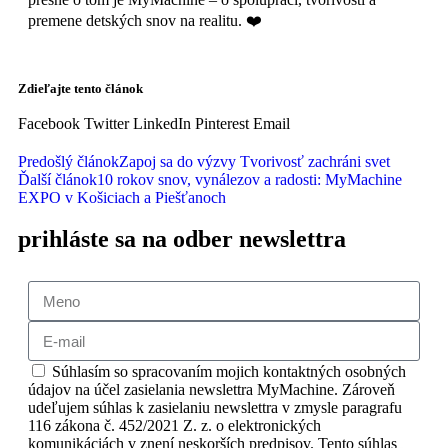
premene detských snov na realitu. ❤️
Zdieľajte tento článok
Facebook
Twitter
LinkedIn
Pinterest
Email
Predošlý článok
Zapoj sa do výzvy Tvorivosť zachráni svet
Ďalší článok
10 rokov snov, vynálezov a radosti: MyMachine
EXPO v Košiciach a Piešťanoch
prihláste sa na odber newslettra
Súhlasím so spracovaním mojich kontaktných osobných
údajov na účel zasielania newslettra MyMachine. Zároveň
udeľujem súhlas k zasielaniu newslettra v zmysle paragrafu
116 zákona č. 452/2021 Z. z. o elektronických
komunikáciách v znení neskorších predpisov. Tento súhlas