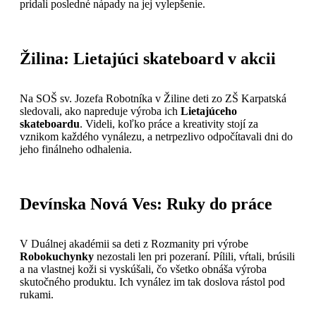
pridali posledné nápady na jej vylepšenie.
Žilina: Lietajúci skateboard v akcii
Na
SOŠ sv. Jozefa Robotníka
v Žiline deti zo ZŠ Karpatská
sledovali, ako napreduje výroba ich
Lietajúceho
skateboardu
. Videli, koľko práce a kreativity stojí za
vznikom každého vynálezu, a netrpezlivo odpočítavali dni do
jeho finálneho odhalenia.
Devínska Nová Ves: Ruky do práce
V Duálnej akadémii sa deti z Rozmanity pri výrobe
Robokuchynky
nezostali len pri pozeraní. Pílili, vŕtali, brúsili
a na vlastnej koži si vyskúšali, čo všetko obnáša výroba
skutočného produktu. Ich vynález im tak doslova rástol pod
rukami.