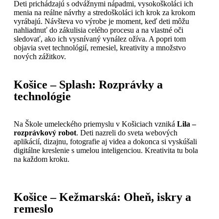
Deti prichádzajú s odvážnymi nápadmi, vysokoškoláci ich
menia na reálne návrhy a stredoškoláci ich krok za krokom
vyrábajú. Návšteva vo výrobe je moment, keď deti môžu
nahliadnuť do zákulisia celého procesu a na vlastné oči
sledovať, ako ich vysnívaný vynález ožíva. A popri tom
objavia svet technológií, remesiel, kreativity a množstvo
nových zážitkov.
Košice – Splash: Rozprávky a
technológie
Na Škole umeleckého priemyslu v Košiciach vzniká
Lila –
rozprávkový robot
. Deti nazreli do sveta webových
aplikácií, dizajnu, fotografie aj videa a dokonca si vyskúšali
digitálne kreslenie s umelou inteligenciou. Kreativita tu bola
na každom kroku.
Košice – Kežmarská: Oheň, iskry a
remeslo