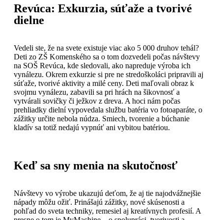
Revúca: Exkurzia, súťaže a tvorivé
dielne
Vedeli ste, že na svete existuje viac ako 5 000 druhov tehál?
Deti zo ZŠ Komenského sa o tom dozvedeli počas návštevy
na SOŠ Revúca, kde sledovali, ako napreduje výroba ich
vynálezu. Okrem exkurzie si pre ne stredoškoláci pripravili aj
súťaže, tvorivé aktivity a milé ceny. Deti maľovali obraz k
svojmu vynálezu, zabavili sa pri hrách na šikovnosť a
vytvárali sovičky či ježkov z dreva. A hoci nám počas
prehliadky dielní vypovedala službu batéria vo fotoaparáte, o
zážitky určite nebola núdza. Smiech, tvorenie a búchanie
kladív sa totiž nedajú vypnúť ani vybitou batériou.
Keď sa sny menia na skutočnosť
Návštevy vo výrobe ukazujú deťom, že aj tie najodvážnejšie
nápady môžu ožiť. Prinášajú zážitky, nové skúsenosti a
pohľad do sveta techniky, remesiel aj kreatívnych profesií. A
presne o tom je MyMachine – o spolupráci, tvorivosti a