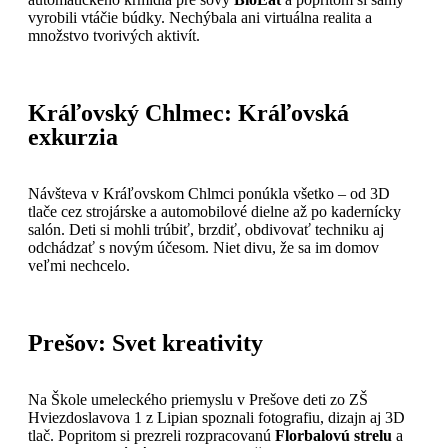
vyrobili vtáčie búdky. Nechýbala ani virtuálna realita a
množstvo tvorivých aktivít.
Kráľovský Chlmec: Kráľovská
exkurzia
Návšteva v Kráľovskom Chlmci ponúkla všetko – od 3D
tlače cez strojárske a automobilové dielne až po kadernícky
salón. Deti si mohli trúbiť, brzdiť, obdivovať techniku aj
odchádzať s novým účesom. Niet divu, že sa im domov
veľmi nechcelo.
Prešov: Svet kreativity
Na Škole umeleckého priemyslu v Prešove deti zo ZŠ
Hviezdoslavova 1 z Lipian spoznali fotografiu, dizajn aj 3D
tlač. Popritom si prezreli rozpracovanú
Florbalovú strelu
a